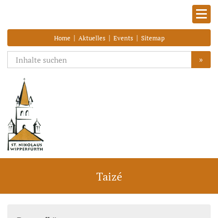
|
|
|
Home
Aktuelles
Events
Sitemap
»
Taizé