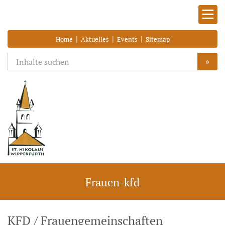
|
|
|
Home
Aktuelles
Events
Sitemap
»
Frauen-kfd
KFD / Frauengemeinschaften