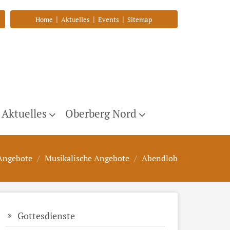
|
|
|
Home
Aktuelles
Events
Sitemap
Aktuelles
Oberberg Nord
 Angebote
Musikalische Angebote
Abendlob
Gottesdienste