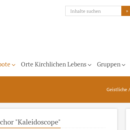
»
bote
Orte Kirchlichen Lebens
Gruppen
Geistliche
dchor "Kaleidoscope"