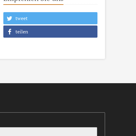
tweet
teilen