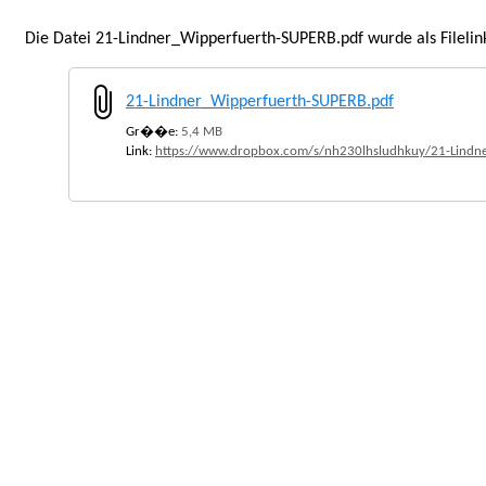
Die Datei 21-Lindner_Wipperfuerth-SUPERB.pdf wurde als Fileli
21-Lindner_Wipperfuerth-SUPERB.pdf
Gr��e:
5,4 MB
Link:
https://www.dropbox.com/s/nh230lhsludhkuy/21-Lindn