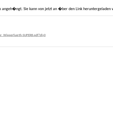
nk angeh�ngt. Sie kann von jetzt an �ber den Link heruntergeladen 
er_Wipperfuerth-SUPERB.pdf?dl=0